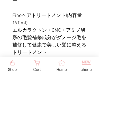
ー
Finoヘアトリートメント(内容量
190ml)
エルカラクトン・CMC・アミノ酸
系の毛髪補修成分がダメージ毛を
補修して健康で美しい髪に整える
トリートメント
Chérie洗い流さないヘアトリート
Shop
Cart
Home
cherie
メント
多くの美容室で使用されている
mucotaブランドを手掛ける
NAKAGAWAのヘアケア用品
その中でも人気の洗い流さないヘ
アトリートメントをAnjuオリジナ
ルボトルで販売開始！
商品名 : Seaweed Selum (シーウ