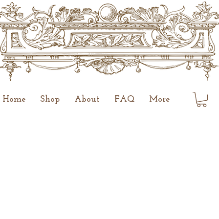
Home
Shop
About
FAQ
More