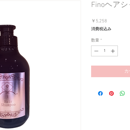
Finoヘアシ
価
￥5,258
格
消費税込み
数量
*
カ