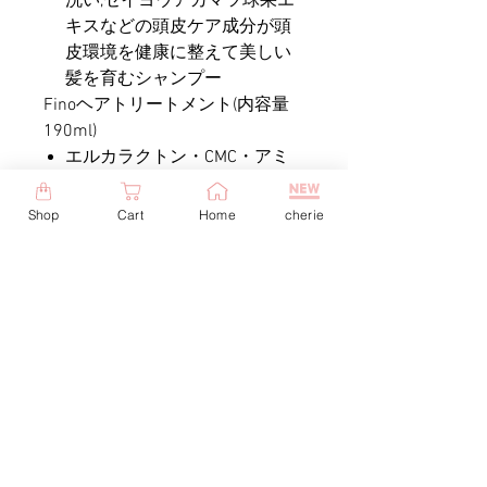
洗い,セイヨウアカマツ球果エ
キスなどの頭皮ケア成分が頭
皮環境を健康に整えて美しい
髪を育むシャンプー
Finoヘアトリートメント(内容量
190ml)
エルカラクトン・CMC・アミ
ノ酸系の毛髪補修成分がダメ
ージ毛を補修して健康で美し
Shop
Cart
Home
cherie
い髪に整えるトリートメント
お試し感覚2本セットです！
髪の根元をふんわり仕上げたいあ
なたへオススメです
頭皮の汚れをスッキリ落とし、サ
ッパリとした仕上がりになります